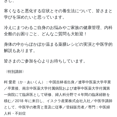
きし、
寒くなると悪化する症状とその養生法について、皆さまと
学びを深めたいと思っています。
冷えにまつわるご自身のお悩みやご家族の健康管理、内科
全般のお困りごと、どんなご質問も大歓迎！
身体の中からぽかぽか温まる薬膳レシピの実演と中医学的
解説もあります。
皆さまのご参加を心よりお待ちしています。
〈特別講師〉
柯 愛君（か・あいくん）：中国吉林省出身／遼寧中医薬大学卒業
／卒業後、南京中医薬大学付属病院および遼寧中医薬大学付属第
一病院にて臨床医として研修、婦人科分野で４年間の臨床経験を
積む／2018 年に来日し、イスクラ産業株式会社入社／中医学講師
として、中医学の教育と普及に従事／登録販売者／専門：中医婦
人科・不妊症