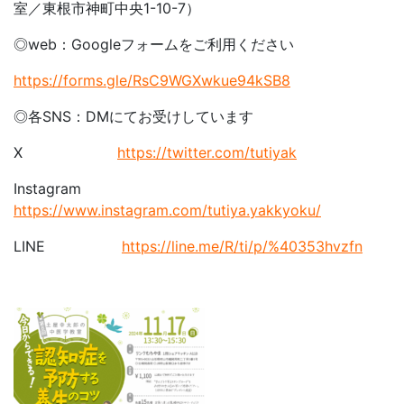
室／東根市神町中央1-10-7）
◎web：Googleフォームをご利用ください
https://forms.gle/RsC9WGXwkue94kSB8
◎各SNS：DMにてお受けしています
X
https://twitter.com/tutiyak
Instagram
https://www.instagram.com/tutiya.yakkyoku/
LINE
https://line.me/R/ti/p/%40353hvzfn