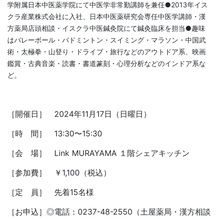
学附属日本中医薬学院にて中医学非常勤講師を兼任●2013年イス
クラ産業株式会社に入社、日本中医薬研究会専任中医学講師・漢
方薬局店頭相談・イスクラ中医鍼灸院にて鍼灸臨床を担当●趣味
はバレーボール・バドミントン・スイミング・マラソン・中国武
術・太極拳・山登り・ドライブ・旅行などのアウトドア系、映画
鑑賞・古典音楽・読書・書道篆刻・心理分析などのインドア系な
ど。
［開催日］ 2024年11月17日（日曜日）
［時 間］ 13:30〜15:30
［会 場］ Link MURAYAMA １階シェアキッチン
［参加費］ ￥1,100（税込）
［定 員］ 先着15名様
［お申込］◎電話：0237-48-2550（土屋薬局・漢方相談