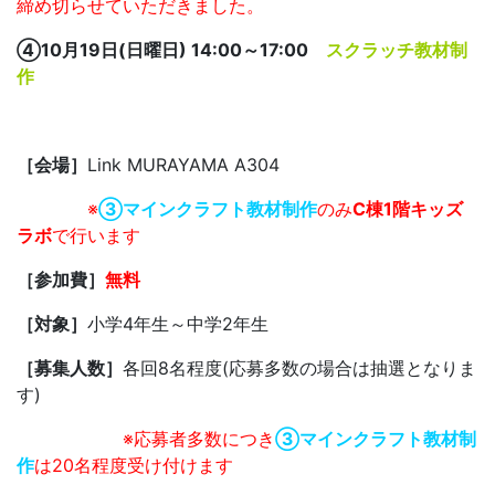
締め切らせていただきました。
④10月19日(日曜日) 14:00～17:00
スクラッチ教材制
作
［会場］
Link MURAYAMA A304
※
③マインクラフト教材制作
のみ
C棟1階キッズ
ラボ
で行います
［参加費］
無料
［対象］
小学4年生～中学2年生
［募集人数］
各回8名程度(応募多数の場合は抽選となりま
す)
※応募者多数につき
③マインクラフト教材制
作
は20名程度受け付けます