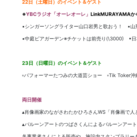
22日（土曜日）のイベント＆ゲスト
※
YBCラジオ「オーレオーレ
」
LinkMURAYAM
▪シンガーソングライター山口岩男と歌おう！ ▪山
▪中庭ビアガーデン※チケットは前売り(\3000) 
23日（日曜日）のイベント＆ゲスト
▫パフォーマーたつみの大道芸ショー ▫Tik Toke
両日開催
▴肖像画家のながさわたかひろさんWS「肖像画で人
▴バルーンアートのつばさくんによるバルーンアー
各事業者さんによる販売や、施設内スタンプラリー