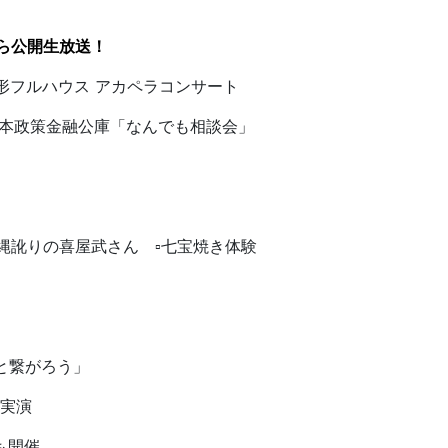
Aから公開生放送！
形フルハウス アカペラコンサート
▪日本政策金融公庫「なんでも相談会」
r沖縄訛りの喜屋武さん ▫七宝焼き体験
と繋がろう」
ト実演
も開催。